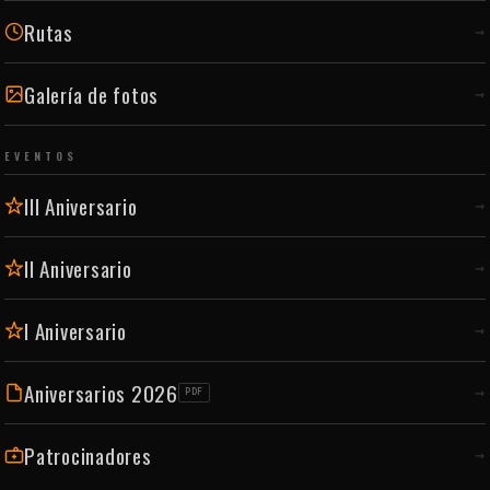
Rutas
→
Galería de fotos
→
EVENTOS
III Aniversario
→
II Aniversario
→
I Aniversario
→
Aniversarios 2026
→
PDF
Patrocinadores
→