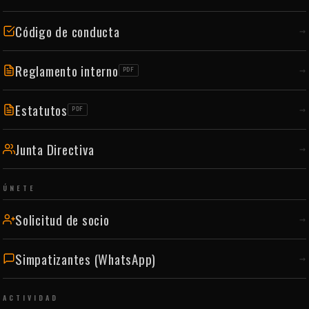
Código de conducta
→
Reglamento interno
→
PDF
Estatutos
→
PDF
Junta Directiva
→
ÚNETE
Solicitud de socio
→
Simpatizantes (WhatsApp)
→
ACTIVIDAD